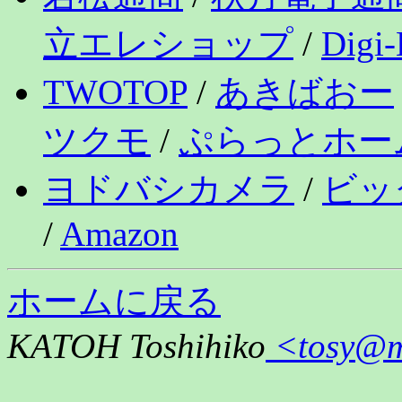
立エレショップ
/
Digi-
TWOTOP
/
あきばおー
ツクモ
/
ぷらっとホー
ヨドバシカメラ
/
ビッ
/
Amazon
ホームに戻る
KATOH Toshihiko
<tosy@mt