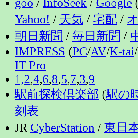
goo
/
InfoSeek
/
Google
Yahoo!
/
天気
/
宅配
/
朝日新聞
/
毎日新聞
/
IMPRESS
(
PC
/
AV
/
K-tai
/
IT Pro
1,2
,
4
,
6
,
8
,
5
,
7
,
3
,
9
駅前探検倶楽部
(
駅の
刻表
JR
CyberStation
/
東日