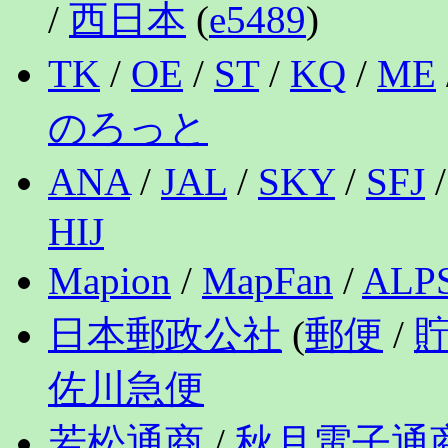
/
西日本
(
e5489
)
TK
/
OE
/
ST
/
KQ
/
ME
のろっと
ANA
/
JAL
/
SKY
/
SFJ
HIJ
Mapion
/
MapFan
/
ALP
日本郵政公社
(
郵便
/
佐川急便
若松通商
/
秋月電子通